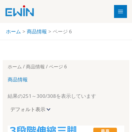
内
3
9
2
8
1
2
2
6
5
9
4
2
9
8
1
2
4
6
容
1
個
個
個
1
3
4
個
9
8
3
6
1
個
1
個
3
個
を
個
の
の
の
7
個
個
の
個
個
個
個
個
の
個
の
個
の
ス
ホーム
商品情報
ページ 6
の
商
商
商
個
の
の
商
の
の
の
の
の
商
の
商
の
商
キ
ッ
商
品
品
品
の
商
商
品
商
商
商
商
商
品
商
品
商
品
プ
品
商
品
品
品
品
品
品
品
品
品
品
ホーム
/
商品情報
/ ページ 6
商品情報
結果の251～300/308を表示しています