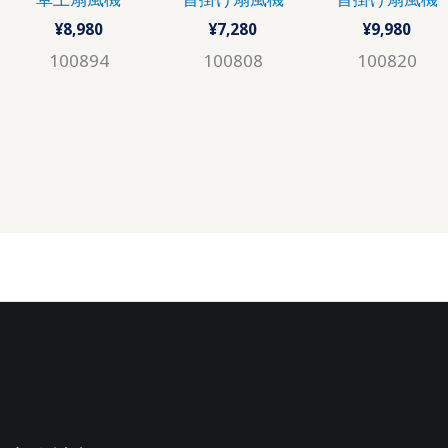
¥
8,980
¥
7,280
¥
9,980
100894
100808
100820