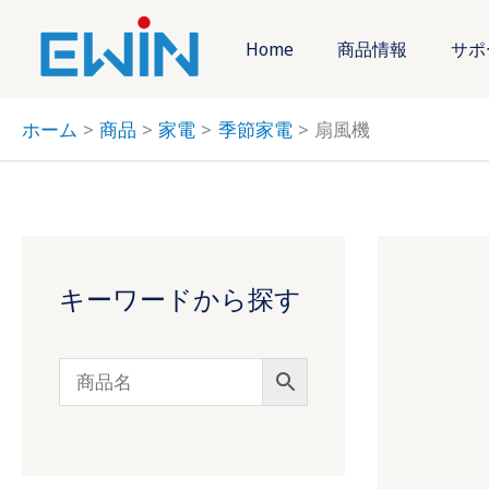
内
容
Home
商品情報
サポ
を
ス
ホーム
商品
家電
季節家電
扇風機
キ
ッ
プ
3
9
2
8
1
2
2
6
5
9
4
2
9
8
1
2
4
6
1
個
個
個
1
3
4
個
9
8
3
6
1
個
1
個
3
個
キーワードから探す
個
の
の
の
7
個
個
の
個
個
個
個
個
の
個
の
個
の
の
商
商
商
個
の
の
商
の
の
の
の
の
商
の
商
の
商
商
品
品
品
の
商
商
品
商
商
商
商
商
品
商
品
商
品
品
商
品
品
品
品
品
品
品
品
品
品