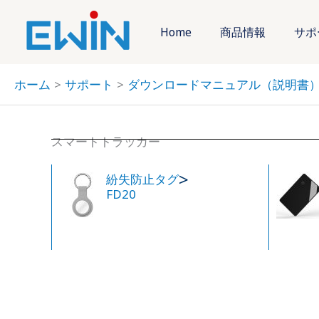
内
容
Home
商品情報
サポ
を
ス
ホーム
サポート
ダウンロードマニュアル（説明書
キ
ッ
プ
スマートトラッカー
>
紛失防止タグ
FD20