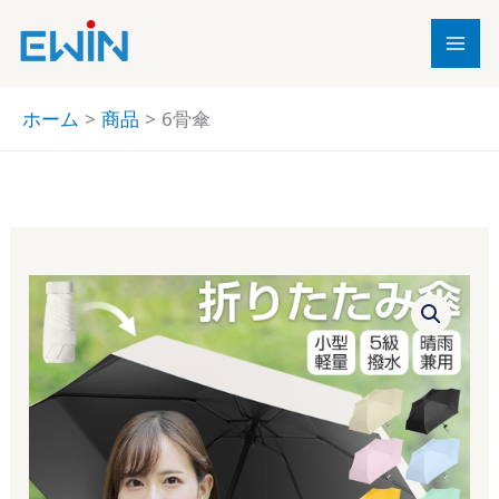
内
容
を
ス
ホーム
商品
6骨傘
キ
ッ
プ