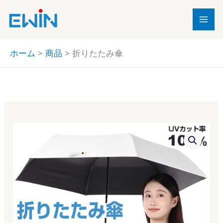
内
容
を
ス
ホーム
商品
折りたたみ傘
キ
ッ
プ