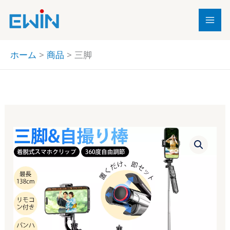
内
容
を
ス
ホーム
商品
三脚
キ
ッ
プ