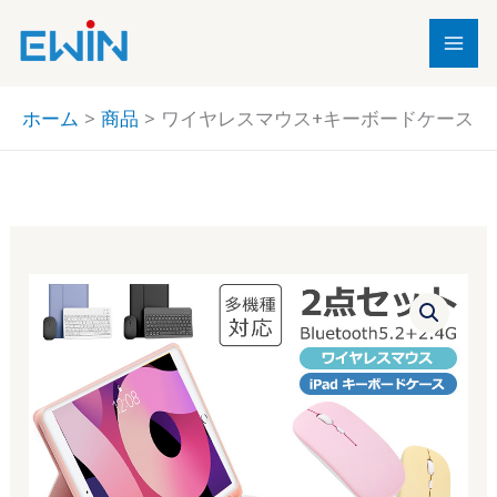
内
容
を
ス
ホーム
商品
ワイヤレスマウス+キーボードケース
キ
ッ
プ