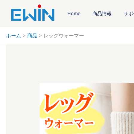
内
容
Home
商品情報
サポ
を
ス
ホーム
商品
レッグウォーマー
キ
ッ
プ