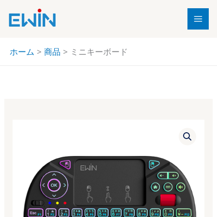
内
容
を
ス
ホーム
商品
ミニキーボード
キ
ッ
プ