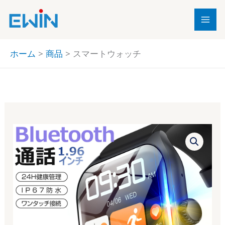
内
容
を
ス
ホーム
商品
スマートウォッチ
キ
ッ
プ