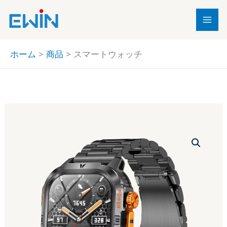
内
容
を
ス
ホーム
商品
スマートウォッチ
キ
ッ
プ