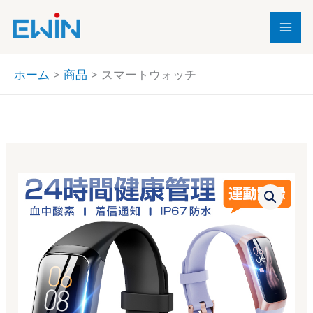
内
容
を
ス
ホーム
商品
スマートウォッチ
キ
ッ
プ