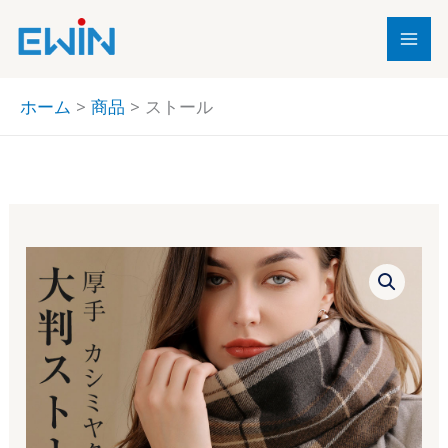
内
容
を
ス
ホーム
商品
ストール
キ
ッ
プ